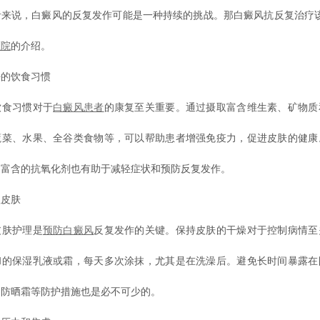
者来说，白癜风的反复发作可能是一种持续的挑战。那白癜风抗反复治疗该
医院
的介绍。
的饮食习惯
食习惯对于
白癜风患者
的康复至关重要。通过摄取富含维生素、矿物质
蔬菜、水果、全谷类食物等，可以帮助患者增强免疫力，促进皮肤的健康
中富含的抗氧化剂也有助于减轻症状和预防反复发作。
皮肤
肤护理是
预防白癜风
反复发作的关键。保持皮肤的干燥对于控制病情至
和的保湿乳液或霜，每天多次涂抹，尤其是在洗澡后。避免长时间暴露在
用防晒霜等防护措施也是必不可少的。