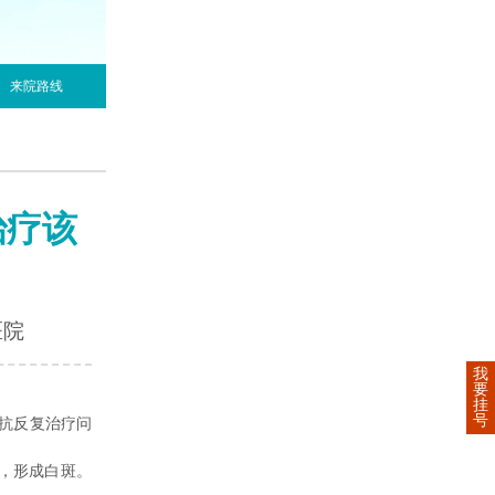
来院路线
治疗该
医院
我
要
挂
号
抗反复治疗问
，形成白斑。