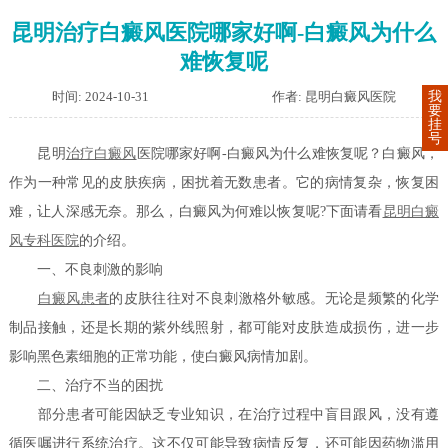
昆明治疗白癜风医院哪家好啊-白癜风为什么
难恢复呢
时间: 2024-10-31
作者: 昆明白癜风医院
我
要
挂
号
昆明
治疗白癜风
医院哪家好啊-白癜风为什么难恢复呢？白癜风，
作为一种常见的皮肤疾病，困扰着无数患者。它的病情复杂，恢复困
难，让人深感无奈。那么，白癜风为何难以恢复呢?下面请看
昆明白癜
风专科医院
的介绍。
一、不良刺激的影响
白癜风患者
的皮肤往往对不良刺激格外敏感。无论是频繁的化学
制品接触，还是长期的紫外线照射，都可能对皮肤造成损伤，进一步
影响黑色素细胞的正常功能，使白癜风病情加剧。
二、治疗不当的困扰
部分患者可能因缺乏专业知识，在治疗过程中盲目跟风，没有遵
循医嘱进行系统治疗。这不仅可能导致病情反复，还可能因药物滥用