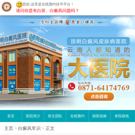
您好,这里是在线预约挂号平台！
昆明白癜风医院
请问你是有白斑、白癜风问题吗？
首页
医院简介
医生团队
在线预约
就医指南
来院路线
主页
>
白癜风常识
>
正文