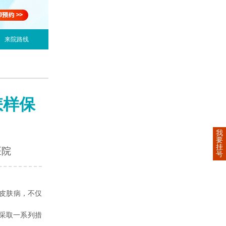
来院路线
怎样保
我
要
挂
医院
号
皮肤病，不仅
采取一系列措