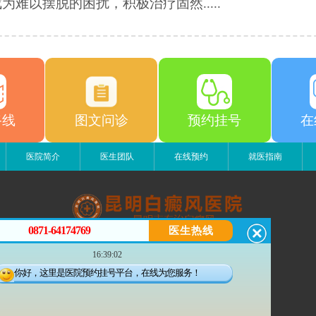
为难以摆脱的困扰，积极治疗固然.....
路线
图文问诊
预约挂号
在
医院简介
医生团队
在线预约
就医指南
0871-64174769
医生热线
昆明白癜风医院
16:39:02
昆明市五华区护国路2号
版权所有：昆明白癜风医院
你好，这里是医院预约挂号平台，在线为您服务！
联系电话：0871-64174769
滇ICP备14002723号-3
滇公安备 53010202000563号