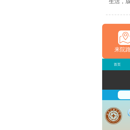
生活，成
来院
首页