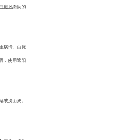
白癜风
医院的
重病情。白癜
晒，使用遮阳
皂或洗面奶。