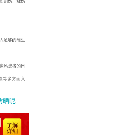
如割伤、烧伤
。
入足够的维生
癜风患者的日
食等多方面入
防晒呢