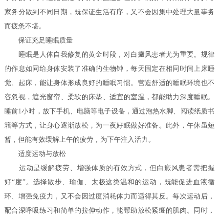
家务分散到不同日期，既保证生活有序，又不会因集中处理大量事务
而疲惫不堪。
保证充足睡眠质量
睡眠是人体自我修复的黄金时段，对白癜风患者尤为重要。规律
的作息如同给身体安装了准确的生物钟，每天固定在相同时间上床睡
觉、起床，能让身体形成良好的睡眠习惯。营造舒适的睡眠环境也不
容忽视，遮光窗帘、柔软的床垫、适宜的室温，都能助力深度睡眠。
睡前1小时，放下手机、电脑等电子设备，通过泡热水脚、阅读纸质书
籍等方式，让身心逐渐放松，为一夜好眠做好准备。此外，午休虽短
暂，但能有效缓解上午的疲劳，为下午注入活力。
适度运动与放松
运动是缓解疲劳、增强体质的有效方式，但白癜风患者需把握
好“度”。选择散步、瑜伽、太极这类温和的运动，既能促进血液循
环、增强免疫力，又不会因过度消耗体力而适得其反。每次运动后，
配合深呼吸练习和简单的拉伸动作，能帮助放松紧绷的肌肉。同时，