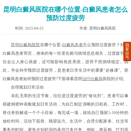
昆明白癜风医院在哪个位置-白癜风患者怎么
预防过度疲劳
时间: 2025-04-25
作者: 昆明白癜风医院
昆明白癜风医院
在哪个位置-
白癜风患者
怎么预防过度疲劳？对于
我
要
挂
白癜风患者而言，身体的每一丝变化都与病情息息相关，过度疲劳不
号
仅会让人身心俱疲，还可能影响免疫系统，进而干扰病情稳定。因
此，学会科学预防过度疲劳，是患者日常生活中的重要“必修课”。那
白癜风患者如何预防过度疲劳?下面请看昆明
治疗白癜风
医院的介绍。
合理规划日常活动
杂乱无章的生活节奏，往往是过度疲劳的“催化剂”。患者可以像
搭建精密钟表般规划日常活动，为自己制定清晰的日程表。工作时，
将任务拆解成一个个小目标，每完成一项，就给自己预留5-10分钟的
放松时间，活动下筋骨、眺望远方。生活中，合理分配家务、社交等
事务的时间，避免在短时间内承担过多任务。例如，将采购、打扫等