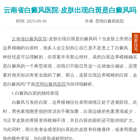
云南省白癜风医院-皮肤出现白斑是白癜风吗
时间: 2025-09-30
作者: 昆明白癜风医院
我
云南省白癜风医院
-皮肤出现白斑是白癜风吗？当皮肤上突然出现
要
挂
边界模糊的白斑时，很多人会立刻担心自己是不是患上了白癜风，这
号
种担忧是可以理解的，但答案并非那么绝对。虽然白斑边界模糊确实
是白癜风的一个典型表现，但我们不能仅凭这一点就做出确诊，还需
要对相关知识有更全面的了解。那么，皮肤出现边界模糊的白斑，会
是白癜风吗?下面
昆明白癜风医院
为你详细解析。
1.白癜风白斑的独特表现
白癜风引发的白斑，边界模糊往往表明病情正处于进展阶段。此
时，黑色素细胞受损的情况在不断加重，白斑边缘的色素逐渐减少，
与正常皮肤的界限变得模糊不清，并且白斑的面积还可能持续扩大。
与此同时，部分患者会感觉到白斑处的皮肤有轻微瘙痒，或者周围皮
肤的颜色变深，与白斑形成鲜明对比。