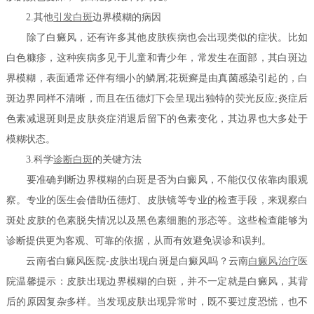
2.其他
引发白斑
边界模糊的病因
除了白癜风，还有许多其他皮肤疾病也会出现类似的症状。比如
白色糠疹，这种疾病多见于儿童和青少年，常发生在面部，其白斑边
界模糊，表面通常还伴有细小的鳞屑;花斑癣是由真菌感染引起的，白
斑边界同样不清晰，而且在伍德灯下会呈现出独特的荧光反应;炎症后
色素减退斑则是皮肤炎症消退后留下的色素变化，其边界也大多处于
模糊状态。
3.科学
诊断白斑
的关键方法
要准确判断边界模糊的白斑是否为白癜风，不能仅仅依靠肉眼观
察。专业的医生会借助伍德灯、皮肤镜等专业的检查手段，来观察白
斑处皮肤的色素脱失情况以及黑色素细胞的形态等。这些检查能够为
诊断提供更为客观、可靠的依据，从而有效避免误诊和误判。
云南省白癜风医院-皮肤出现白斑是白癜风吗？云南
白癜风治疗
医
院温馨提示：皮肤出现边界模糊的白斑，并不一定就是白癜风，其背
后的原因复杂多样。当发现皮肤出现异常时，既不要过度恐慌，也不