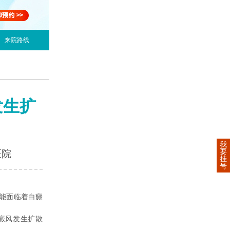
来院路线
发生扩
我
要
医院
挂
号
能面临着白癜
癜风发生扩散