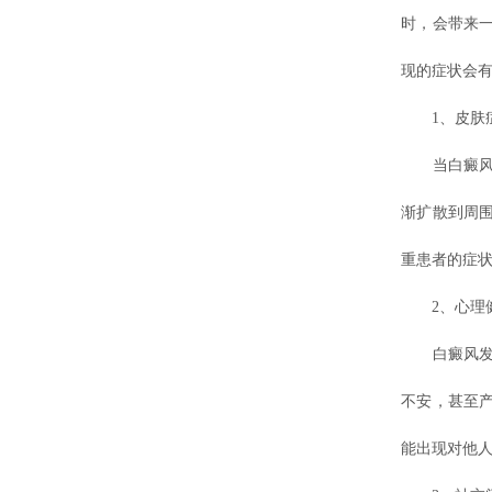
时，会带来
现的症状会有
1、皮肤
当白癜风发
渐扩散到周
重患者的症
2、心理健
白癜风发生
不安，甚至
能出现对他