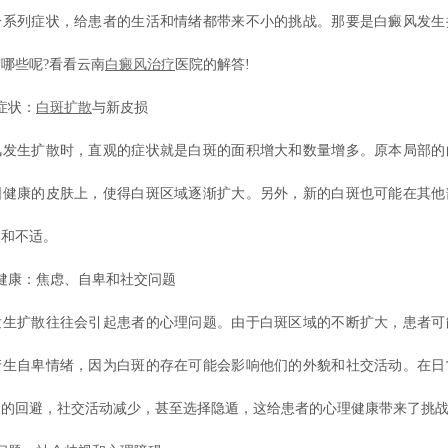
一系列症状，给患者的生活和情绪都带来不小的挑战。那要是白癜风发生
哪些呢?看看云南
白癜风治疗
医院的解答!
症状：
白斑扩散
与新皮损
生扩散时，直观的症状就是白斑的面积增大和数量增多。原本局部的
围健康的皮肤上，使得白斑区域逐渐扩大。另外，新的白斑也可能在其他
状和不适。
康：焦虑、自卑和社交问题
扩散往往会引起患者的心理问题。由于白斑区域的不断扩大，患者可
产生自卑情绪，因为白斑的存在可能会影响他们的外貌和社交活动。在日
人的回避，社交活动减少，甚至选择隐遁，这给患者的心理健康带来了挑